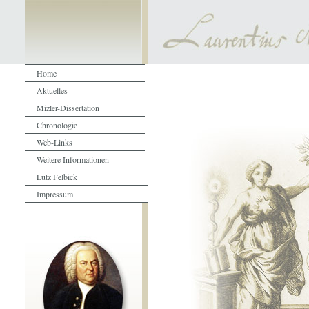
Home
Aktuelles
Mizler-Dissertation
Chronologie
Web-Links
Weitere Informationen
Lutz Felbick
Impressum